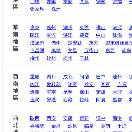
仙桃
襄陽
孝感
宜昌
湖南
常德
區
張家界
株洲
華
廣東
廣州
潮州
東莞
佛山
河源
南
陽江
雲浮
湛江
肇慶
中山
珠海
地
澄邁縣
儋州
定安縣
東方
樂東黎族自
區
屯昌縣
萬寧
文昌
五指山
廣西
南寧
柳州
欽州
梧州
玉林
西
重慶
四川
成都
阿壩
巴中
達州
南
內江
攀枝花
遂寧
雅安
宜賓
自貢
地
遵義
雲南
昆明
保山
楚雄
大理
區
玉溪
邵通
西藏
拉薩
阿裏
昌都
西
陝西
西安
安康
寶雞
漢中
商洛
北
嘉峪關
金昌
酒泉
臨夏
隴南
平涼