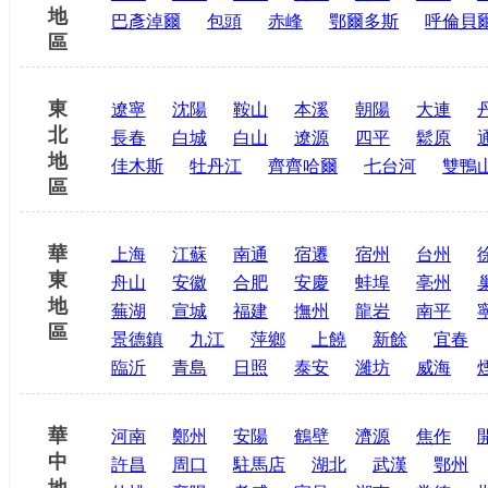
地
巴彥淖爾
包頭
赤峰
鄂爾多斯
呼倫貝
區
東
遼寧
沈陽
鞍山
本溪
朝陽
大連
北
長春
白城
白山
遼源
四平
鬆原
地
佳木斯
牡丹江
齊齊哈爾
七台河
雙鴨
區
華
上海
江蘇
南通
宿遷
宿州
台州
東
舟山
安徽
合肥
安慶
蚌埠
亳州
地
蕪湖
宣城
福建
撫州
龍岩
南平
區
景德鎮
九江
萍鄉
上饒
新餘
宜春
臨沂
青島
日照
泰安
濰坊
威海
華
河南
鄭州
安陽
鶴壁
濟源
焦作
中
許昌
周口
駐馬店
湖北
武漢
鄂州
地