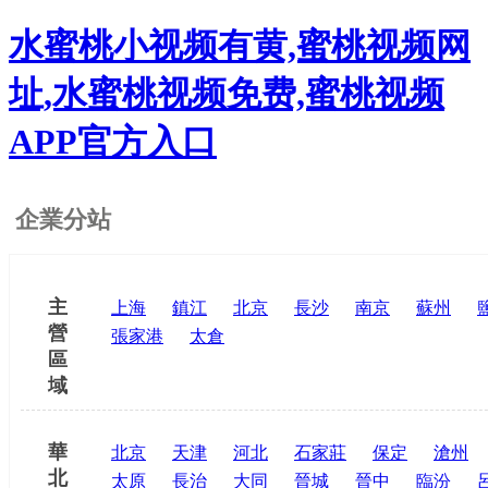
水蜜桃小视频有黄,蜜桃视频网
址,水蜜桃视频免费,蜜桃视频
APP官方入口
企業分站
主
上海
鎮江
北京
長沙
南京
蘇州
營
張家港
太倉
區
域
華
北京
天津
河北
石家莊
保定
滄州
北
太原
長治
大同
晉城
晉中
臨汾